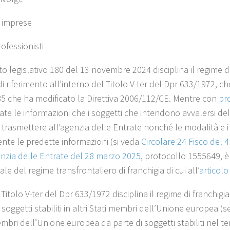
e imprese
professionisti
to legislativo 180 del 13 novembre 2024 disciplina il regime di 
 riferimento all’interno del Titolo V-ter del Dpr 633/1972, ch
5 che ha modificato la Direttiva 2006/112/CE. Mentre con
pr
uate le informazioni che i soggetti che intendono avvalersi de
a trasmettere all’agenzia delle Entrate nonché le modalità e 
nte le predette informazioni (si veda
Circolare 24 Fisco del 
enzia delle Entrate del 28 marzo 2025
, protocollo 1555649, 
ale del regime transfrontaliero di franchigia di cui all’
articolo
o Titolo V-ter del Dpr 633/1972 disciplina il regime di franchi
 soggetti stabiliti in altri Stati membri dell’Unione europea (s
mbri dell’Unione europea da parte di soggetti stabiliti nel terr