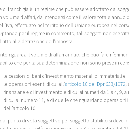
e di franchigia è un regime che può essere adottato dai sogget
 volume d’affari, da intendersi come il valore totale annuo del
ell’Iva, effettuato nel territorio dell’Unione europea nel cor
 Optando per il regime in commento, tali soggetti non esercit
iritto alla detrazione dell’imposta.
nto riguarda il volume di affari annuo, che può fare riferim
tabilito che per la sua determinazione non sono prese in con
le cessioni di beni d’investimento materiali o immateriali e
le operazioni esenti di cui all’
articolo 10 del Dpr 633/1972
,
finanziarie e di investimento e di cui ai numeri da 1 a 4, 9
di cui al numero 11, e di quelle che riguardano operazioni im
dell’articolo 10.
dal punto di vista soggettivo per soggetto stabilito si deve i
 della propria attività economica in uno Stato membro dell’Un