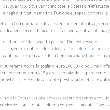
dal quadro A, dove vanno indicate le operazioni effettuate ne
e negli altri Stati membri dell’Unione europea, compresi gli 
tto, la Comunicazione deve essere presentata all’agenzia de
za di operazioni nel trimestre di riferimento, entro l’ultimo g
direttamente da soggetto passivo d’imposta ovvero
attraverso un intermediario di cui all’
articolo 3, commi 2-bi
contribuente una copia della Comunicazione trasmessa e del
 di superamento della soglia di euro 100.000 di volume d’af
ere presentata entro 15 giorni lavorativi dal superamento, al f
nonché il valore delle cessioni e prestazioni effettuate dall’in
o in cui la Comunicazione dovesse essere presentata con un r
unicazioni presentate in ritardo consecutivamente, l’agenz