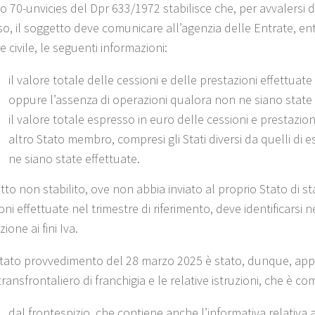
lo 70-unvicies del Dpr 633/1972 stabilisce che, per avvalersi de
, il soggetto deve comunicare all’agenzia delle Entrate, ent
e civile, le seguenti informazioni:
il valore totale delle cessioni e delle prestazioni effettuate 
oppure l’assenza di operazioni qualora non ne siano state 
il valore totale espresso in euro delle cessioni e prestazion
altro Stato membro, compresi gli Stati diversi da quelli di
ne siano state effettuate.
tto non stabilito, ove non abbia inviato al proprio Stato di st
ni effettuate nel trimestre di riferimento, deve identificarsi n
zione ai fini Iva.
citato provvedimento del 28 marzo 2025 è stato, dunque, app
ransfrontaliero di franchigia e le relative istruzioni, che è c
dal frontespizio, che contiene anche l’informativa relativa 