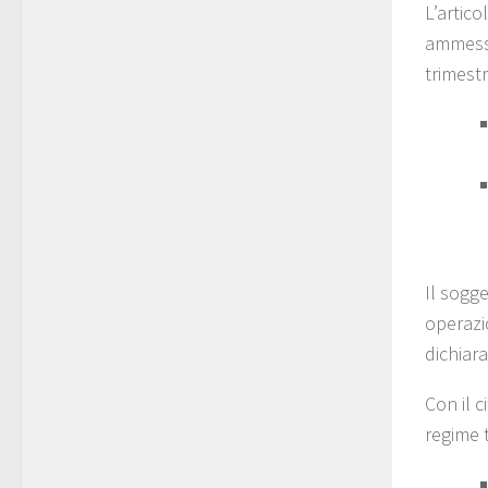
L’artico
ammesso
trimestr
Il sogge
operazio
dichiara
Con il 
regime t