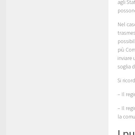
agli Sta
possono
Nel caso
trasmess
possibi
più Com
inviare
soglia 
Si rico
– Il reg
– Il reg
la comu
I pu