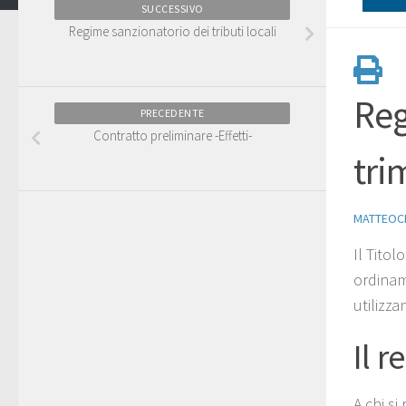
SUCCESSIVO
Regime sanzionatorio dei tributi locali
Reg
PRECEDENTE
Contratto preliminare -Effetti-
tri
MATTEOC
Il Titol
ordinam
utilizz
Il r
A chi si 