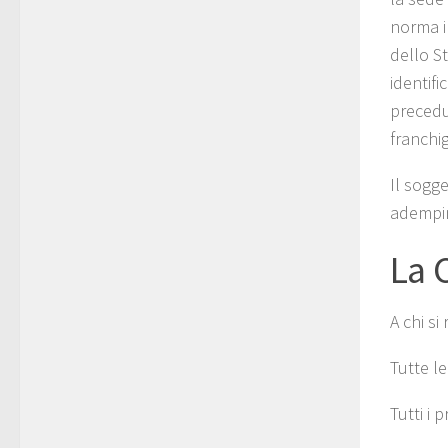
norma i
dello S
identifi
precedut
franchig
Il sogge
adempime
La 
A chi si 
Tutte l
Tutti i 