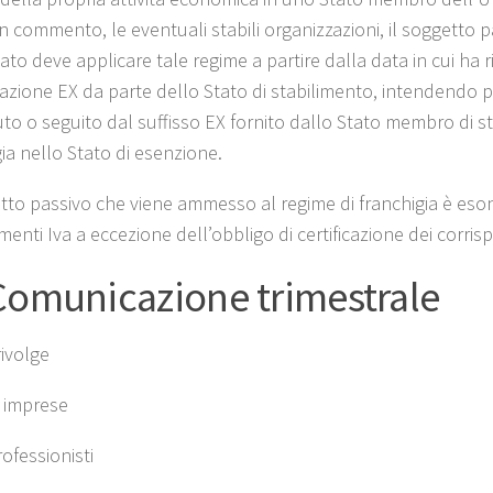
n commento, le eventuali stabili organizzazioni, il soggetto p
tato deve applicare tale regime a partire dalla data in cui h
cazione EX da parte dello Stato di stabilimento, intendendo pe
o o seguito dal suffisso EX fornito dallo Stato membro di sta
ia nello Stato di esenzione.
tto passivo che viene ammesso al regime di franchigia è esoner
nti Iva a eccezione dell’obbligo di certificazione dei corrisp
Comunicazione trimestrale
rivolge
e imprese
professionisti