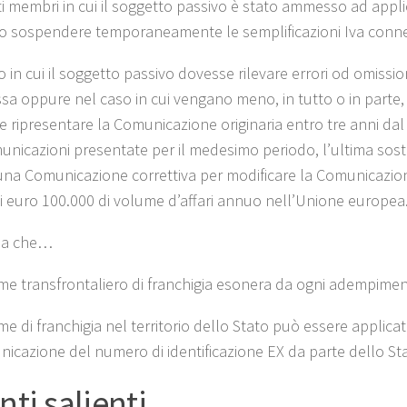
ti membri in cui il soggetto passivo è stato ammesso ad applic
 sospendere temporaneamente le semplificazioni Iva connes
 in cui il soggetto passivo dovesse rilevare errori od omissi
a oppure nel caso in cui vengano meno, in tutto o in parte, le
le ripresentare la Comunicazione originaria entro tre anni da
unicazioni presentate per il medesimo periodo, l’ultima sosti
 una Comunicazione correttiva per modificare la Comunicazio
di euro 100.000 di volume d’affari annuo nell’Unione europea
rda che…
ime transfrontaliero di franchigia esonera da ogni adempimento 
ime di franchigia nel territorio dello Stato può essere applicat
nicazione del numero di identificazione EX da parte dello Sta
nti salienti