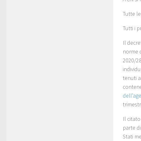
Tutte l
Tutti i 
Il decre
norme di
2020/28
individ
tenuti 
contene
dell’ag
trimestr
Il citat
parte di
Stati me