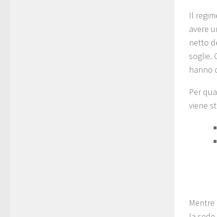
Il regim
avere un
netto d
soglie.
hanno d
Per qua
viene s
Mentre 
la sede