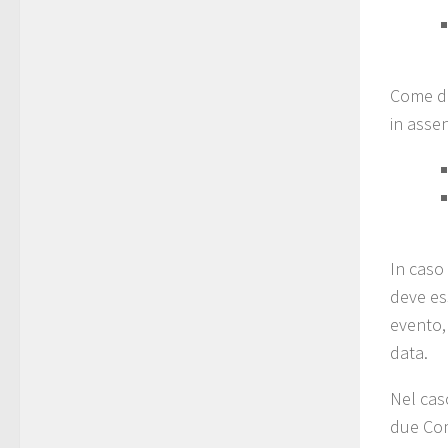
Come de
in assen
In caso
deve ess
evento, 
data.
Nel cas
due Com