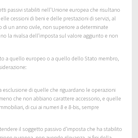
ti passivi stabiliti nell’Unione europea che risultano
le cessioni di beni e delle prestazioni di servizi, al
so di un anno civile, non superiore a determinate
ano la rivalsa dell’imposta sul valore aggiunto e non
ento a quello europeo o a quello dello Stato membro,
siderazione:
 a esclusione di quelle che riguardano le operazioni
, a meno che non abbiano carattere accessorio, e quelle
mobiliari, di cui ai numeri 8 e 8-bis, sempre
ntendere il soggetto passivo d’imposta che ha stabilito
ione europea, non avendo rilevanza, ai fini della