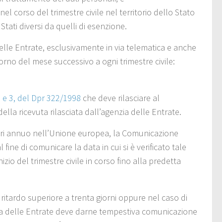
l corso del trimestre civile nel territorio dello Stato
Stati diversi da quelli di esenzione.
lle Entrate, esclusivamente in via telematica e anche
iorno del mese successivo a ogni trimestre civile:
s e 3, del Dpr 322/1998
che deve rilasciare al
la ricevuta rilasciata dall’agenzia delle Entrate.
fari annuo nell’Unione europea, la Comunicazione
ine di comunicare la data in cui si è verificato tale
izio del trimestre civile in corso fino alla predetta
itardo superiore a trenta giorni oppure nel caso di
ia delle Entrate deve darne tempestiva comunicazione