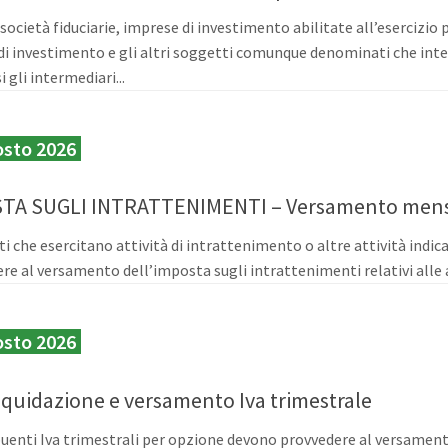
società fiduciarie, imprese di investimento abilitate all’esercizio p
 di investimento e gli altri soggetti comunque denominati che inte
 gli intermediari...
osto 2026
TA SUGLI INTRATTENIMENTI – Versamento mens
ti che esercitano attività di intrattenimento o altre attività indica
re al versamento dell’imposta sugli intrattenimenti relativi alle a
osto 2026
Liquidazione e versamento Iva trimestrale
buenti Iva trimestrali per opzione devono provvedere al versament