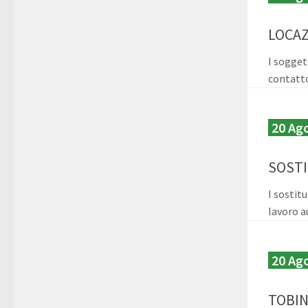
LOCAZI
I sogget
contatto
20 Ag
SOSTI
I sostit
lavoro a
20 Ag
TOBIN 