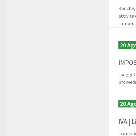
Banche, 
attività
compresi
20 Ag
IMPOS
I sogget
provvede
20 Ag
IVA | 
I contri