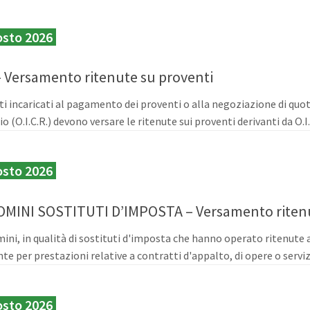
osto 2026
 Versamento ritenute su proventi
ti incaricati al pagamento dei proventi o alla negoziazione di quo
o (O.I.C.R.) devono versare le ritenute sui proventi derivanti da O.I
osto 2026
MINI SOSTITUTI D’IMPOSTA – Versamento riten
ini, in qualità di sostituti d'imposta che hanno operato ritenute a
te per prestazioni relative a contratti d'appalto, di opere o servizi
osto 2026