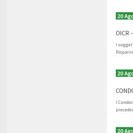
20 Ag
OICR –
I sogget
Risparmi
20 Ag
CONDO
I Condom
preceden
20 Ag