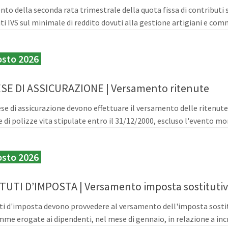
to della seconda rata trimestrale della quota fissa di contributi 
ti IVS sul minimale di reddito dovuti alla gestione artigiani e comm
osto 2026
SE DI ASSICURAZIONE | Versamento ritenute
se di assicurazione devono effettuare il versamento delle ritenute al
 di polizze vita stipulate entro il 31/12/2000, escluso l'evento mor
osto 2026
TUTI D’IMPOSTA | Versamento imposta sostitutiva
uti d'imposta devono provvedere al versamento dell'imposta sostitu
mme erogate ai dipendenti, nel mese di gennaio, in relazione a increm