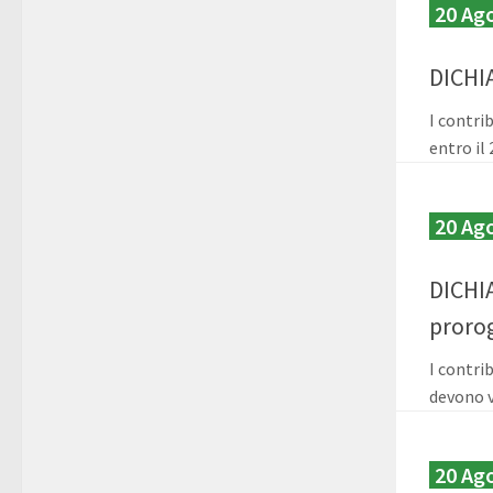
20 Ag
DICHI
I contri
entro il
20 Ag
DICHI
proro
I contri
devono v
20 Ag