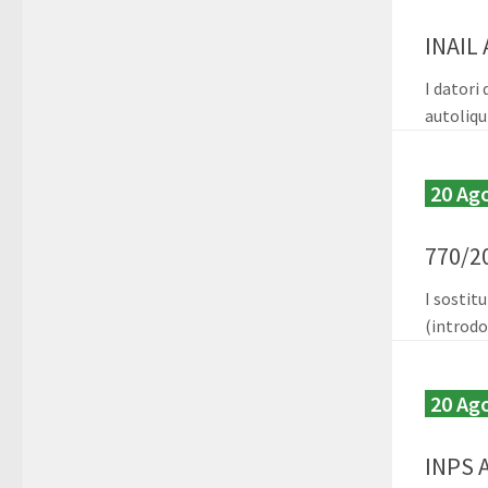
INAIL
I datori
autoliqu
20 Ag
770/2
I sostit
(introdo
20 Ag
INPS 