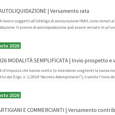
 AUTOLIQUIDAZIONE | Versamento rata
 di lavoro soggetti all’obbligo di assicurazione INAIL sono tenuti a
idazione. Il premio di autoliquidazione può essere versato in un’un
osto 2026
026 MODALITÀ SEMPLIFICATA | Invio prospetto e 
uti d’imposta che hanno scelto (o intendono scegliere) la nuova m
tto dal D.lgs. n. 1/2024 “decreto Adempimenti”), tramite l’invio dei
osto 2026
ARTIGIANI E COMMERCIANTI | Versamento contrib