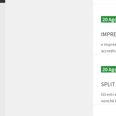
20 Ag
IMPRE
e impres
accredit
20 Ag
SPLIT
Gli enti
nonché l