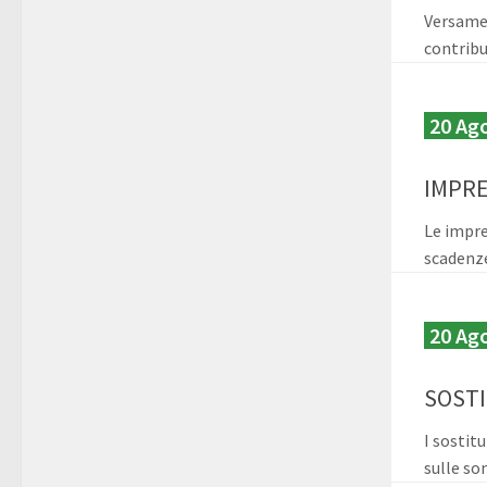
Versamen
contribu
20 Ag
IMPRE
Le impre
scadenze
20 Ag
SOSTI
I sostit
sulle so