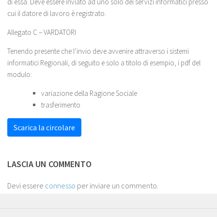
di essa. Deve essere inviato ad uno solo dei servizi informatici presso
cui il datore di lavoro è registrato.
Allegato C – VARDATORI
Tenendo presente che l’invio deve avvenire attraverso i sistemi
informatici Regionali, di seguito e solo a titolo di esempio, i pdf del
modulo:
variazione della Ragione Sociale
trasferimento
Scarica la circolare
LASCIA UN COMMENTO
Devi essere
connesso
per inviare un commento.