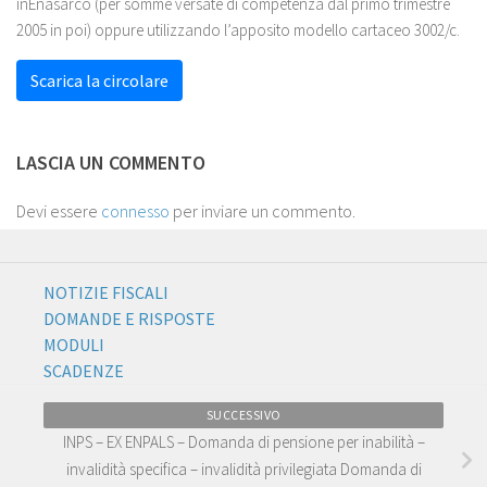
inEnasarco (per somme versate di competenza dal primo trimestre
2005 in poi) oppure utilizzando l’apposito modello cartaceo 3002/c.
Scarica la circolare
LASCIA UN COMMENTO
Devi essere
connesso
per inviare un commento.
NOTIZIE FISCALI
DOMANDE E RISPOSTE
MODULI
SCADENZE
SUCCESSIVO
INPS – EX ENPALS – Domanda di pensione per inabilità –
invalidità specifica – invalidità privilegiata Domanda di