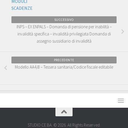
MODULI
SCADENZE
SUCCESSIVO
INPS – EX ENPALS – Domanda di pensione per inabilità –
invalidità specifica – invalidità privilegiata Domanda di
assegno sussidiario di invalidità
PRECEDENTE
Modello AA4/8 – Tessera sanitaria/Codice fiscale editabile
STUDIO CE.BA. © 2026. All Rights Reserved.