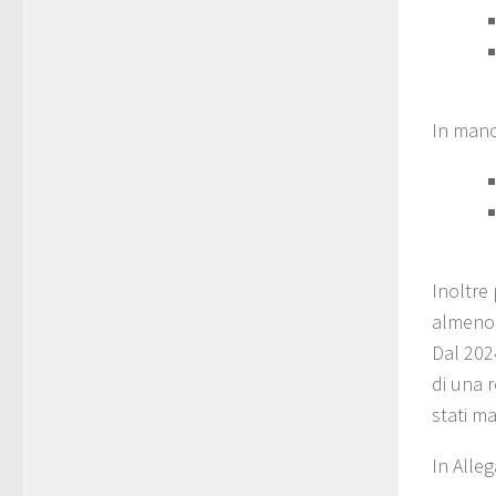
In manca
Inoltre 
almeno 
Dal 2024
di una 
stati m
In Alleg