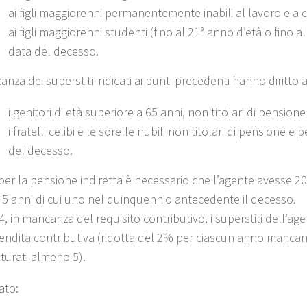
ai figli maggiorenni permanentemente inabili al lavoro e a 
ai figli maggiorenni studenti (fino al 21° anno d’età o fino al
data del decesso.
nza dei superstiti indicati ai punti precedenti hanno diritto 
i genitori di età superiore a 65 anni, non titolari di pension
i fratelli celibi e le sorelle nubili non titolari di pensione
del decesso.
per la pensione indiretta è necessario che l’agente avesse 20 a
5 anni di cui uno nel quinquennio antecedente il decesso.
, in mancanza del requisito contributivo, i superstiti dell’ag
rendita contributiva (ridotta del 2% per ciascun anno mancant
aturati almeno 5).
ato: