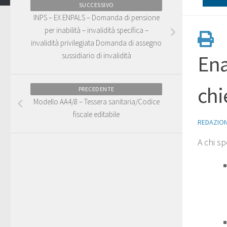
SUCCESSIVO
INPS – EX ENPALS – Domanda di pensione
per inabilità – invalidità specifica –
invalidità privilegiata Domanda di assegno
sussidiario di invalidità
Ena
chi
PRECEDENTE
Modello AA4/8 – Tessera sanitaria/Codice
fiscale editabile
REDAZIO
A chi sp