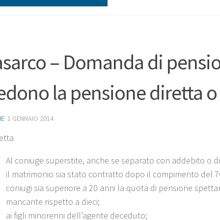
sarco – Domanda di pensione
edono la pensione diretta o 
NE
·
1 GENNAIO 2014
etta
Al coniuge superstite, anche se separato con addebito o d
il matrimonio sia stato contratto dopo il compimento del 70° 
coniugi sia superiore a 20 anni la quota di pensione spett
mancante rispetto a dieci;
ai figli minorenni dell’agente deceduto;