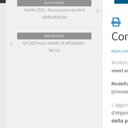
SUCCESSIVO
5xmille 2023 – Associazioni sportive
dilettantistiche
Com
PRECEDENTE
ISA 2023 Indici sintetici di affidabilità –
Servizi
REDAZIO
Modello
oneri s
Modello
provve
L'aggio
d’impo
della 