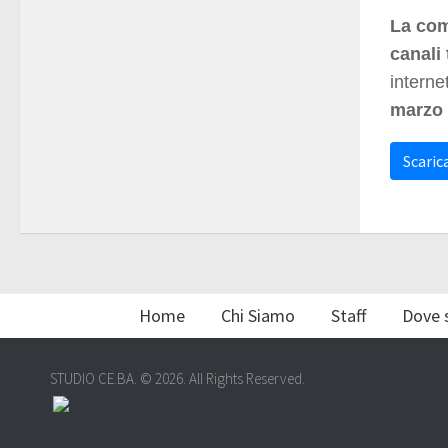
La com
canali 
interne
marzo 
Scarica
Home
Chi Siamo
Staff
Dove 
STUDIO CE.BA. © 2026. All Rights Reserved.