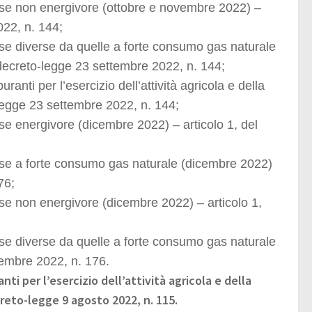
ese non energivore (ottobre e
novembre 2022) –
022, n. 144;
se diverse da quelle a forte con
sumo gas naturale
 decreto-legge
23 settembre 2022, n. 144;
uranti per l’esercizio dell’attività
agricola e della
-legge 23 settem
bre 2022, n. 144;
rese energivore (dicembre 2022) –
articolo 1, del
rese a forte consumo gas naturale
(dicembre 2022)
76;
rese non energivore (dicembre
2022) – articolo 1,
ese diverse da quelle a forte consumo
gas naturale
vembre 2022, n. 176.
ti per l’esercizio dell’attività agricola e della
creto-legge 9 agosto 2022, n. 115.