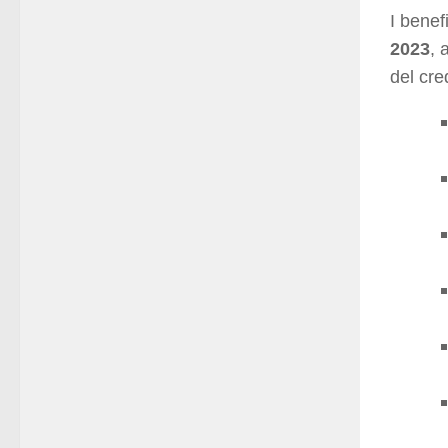
I benef
2023
, 
del cre