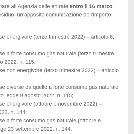
viare all’Agenzia delle entrate
entro il 16 marzo
 residuo, un’apposita comunicazione dell’importo
ese energivore (terzo trimestre
2022) – articolo 6,
rese a forte consumo gas naturale
(terzo trimestre
o 2022, n. 115;
ese non energivore (terzo trimestre
2022) – articolo
se diverse da quelle a forte con
sumo gas naturale
eto-legge 9
agosto 2022, n. 115;
rese energivore (ottobre e novembre
2022) –
022, n. 144;
ese a forte consumo gas naturale (otto
bre e
gge 23 settembre 2022, n. 144;