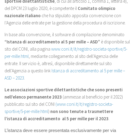
sportive dilettantistiche
, di cui all’articolo 1, comma 1, lettera e),
del DPCM 23 luglio 2020, è competente il
Comitato olimpico
nazionale italiano
che ha stipulato apposita convenzione con
l’Agenzia delle entrate per la gestione della procedura di iscrizione.
In base alla convenzione, il software di compilazione denominato
“Istanza di accreditamento al 5 per mille – ASD”
è disponibile sul
sito del CONI, alla pagina
www.coni.it/it/registro-societa-sportive/5-
per-mille.html
, mediante collegamento al sito dell’Agenzia delle
entrate. Il servizio è, altresì, disponibile direttamente sul sito
dell’Agenzia a questo link
Istanza di accreditamento al 5 per mille –
ASD – 2023
.
Le associazioni sportive dilettantistiche che sono presenti
nell’elenco permanente 2023
(ammesse al beneficio per il 2022)
pubblicato sul sito del CONI
(
www.coni.it/it/registro-societa-
sportive/5-per-mille.html
)
non sono tenute
a trasmettere
l’istanza di accreditamento al 5 per mille per il 2023
.
L’istanza deve essere presentata esclusivamente per via