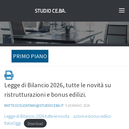
STUDIO CE.BA.
PRIMO PIANO
Legge di Bilancio 2026, tutte le novità su
ristrutturazioni e bonus edilizi.
MATTEOCELENTANO@STUDIOCEBA.IT
·
9 GENNAIO 2026
Legge-di-Bilancio-2026-tutte-le-novita…azioni-e-bonus-edilizi-
ItaliaOggi
Download