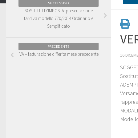
SUCCESSIVO
SOSTITUTI D’IMPOSTA: presentazione
tardiva modello 770/2014 Ordinario e
Semplificato
VE
PRECEDENTE
IVA – fatturazione differita mese precedente
16 DICEM
SOGGET
Sostitu
ADEMP
Versame
rappres
MODALI
Modello