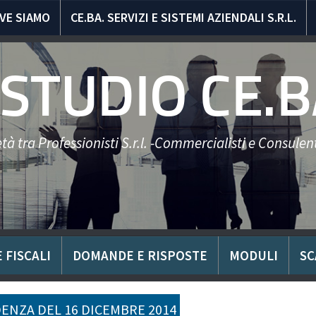
VE SIAMO
CE.BA. SERVIZI E SISTEMI AZIENDALI S.R.L.
STUDIO CE.B
tà tra Professionisti S.r.l. -Commercialisti e Consulent
 FISCALI
DOMANDE E RISPOSTE
MODULI
SC
ENZA DEL 16 DICEMBRE 2014