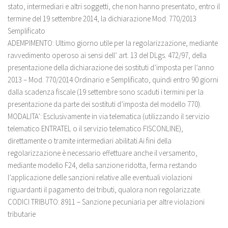
stato,
intermediari e altri soggetti,
che non hanno presentato, entro il
termine del 19 settembre 2014, la dichiarazione Mod. 770/2013
Semplificato
ADEMPIMENTO: U
ltimo giorno utile per la regolarizzazione, mediante
ravvedimento operoso ai sensi dell’ art. 13 del DLgs. 472/97
, della
presentazione della dichiarazione dei sostituti d’imposta per l’anno
2013 – Mod. 770/2014 Ordinario e Semplificato, quindi entro 90 giorni
dalla scadenza fiscale (19 settembre sono scaduti i termini per la
presentazione da parte dei sostituti d’imposta del modello 770).
MODALITA’: Esclusivamente in via telematica (utilizzando il servizio
telematico ENTRATEL o il servizio telematico FISCONLINE),
direttamente o tramite intermediari abilitati.Ai fini della
regolarizzazione è necessario effettuare anche il versamento,
mediante modello F24, della sanzione ridotta, ferma restando
l’applicazione delle sanzioni relative alle eventuali violazioni
riguardanti il pagamento dei tributi, qualora non regolarizzate.
CODICI TRIBUTO: 8911 – Sanzione pecuniaria per altre violazioni
tributarie