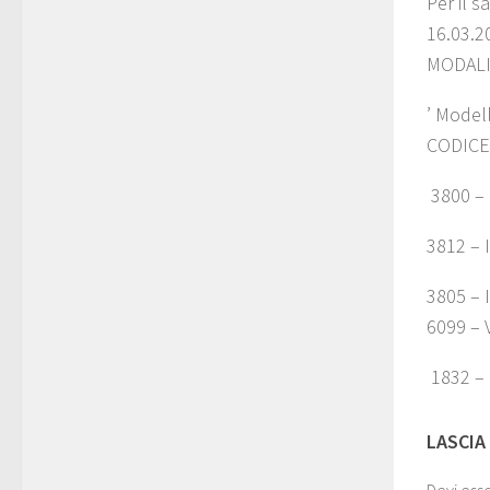
Per il 
16.03.2
MODALI
’ Model
CODICE
3800 – 
3812 – 
3805 – I
6099 – 
1832 – 
LASCIA
Devi ess