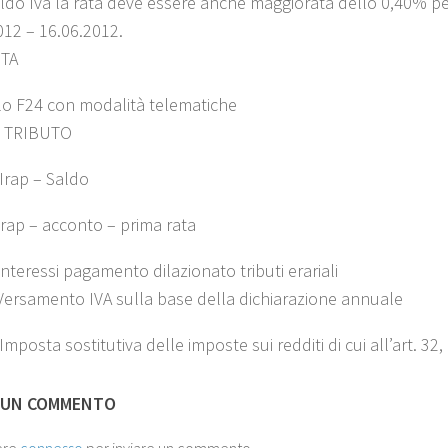
saldo Iva la rata deve essere anche maggiorata dello 0,40% pe
012 – 16.06.2012.
TA
lo F24 con modalità telematiche
 TRIBUTO
Irap – Saldo
Irap – acconto – prima rata
nteressi pagamento dilazionato tributi erariali
Versamento IVA sulla base della dichiarazione annuale
Imposta sostitutiva delle imposte sui redditi di cui all’art. 
 UN COMMENTO
ere
connesso
per inviare un commento.