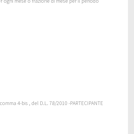
r ogni mese o frazione di mese per il periodo
32, comma 4-bis , del D.L. 78/2010 -PARTECIPANTE