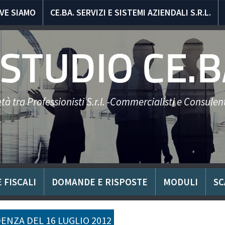
VE SIAMO
CE.BA. SERVIZI E SISTEMI AZIENDALI S.R.L.
STUDIO CE.B
tà tra Professionisti S.r.l. -Commercialisti e Consulent
 FISCALI
DOMANDE E RISPOSTE
MODULI
SC
ENZA DEL 16 LUGLIO 2012