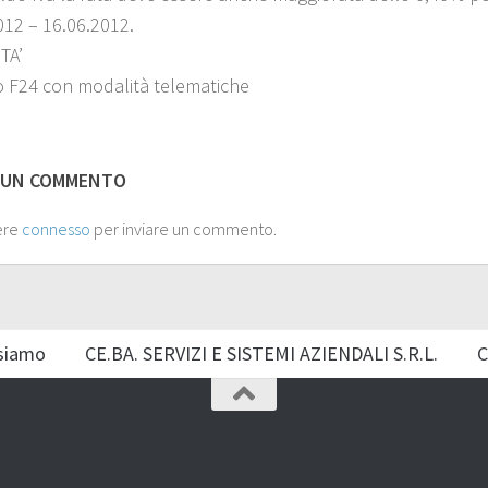
012 – 16.06.2012.
TA’
 F24 con modalità telematiche
 UN COMMENTO
ere
connesso
per inviare un commento.
siamo
CE.BA. SERVIZI E SISTEMI AZIENDALI S.R.L.
C