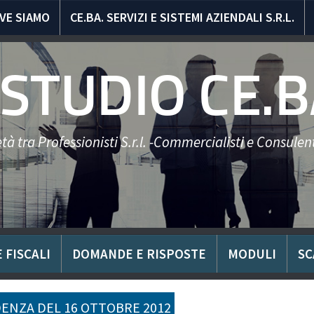
VE SIAMO
CE.BA. SERVIZI E SISTEMI AZIENDALI S.R.L.
STUDIO CE.B
tà tra Professionisti S.r.l. -Commercialisti e Consulent
 FISCALI
DOMANDE E RISPOSTE
MODULI
SC
ENZA DEL 16 OTTOBRE 2012