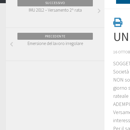
SUCCESSIVO
IMU 2012 – Versamento 2^ rata
UNI
PRECEDENTE
Emersione del lavoro irregolare
16 OTTOB
SOGGET
Società 
NON sogg
giorno 
rateale
ADEMP
Versame
interess
Per il 