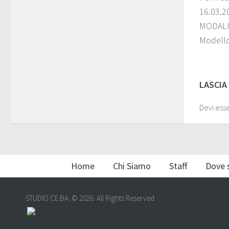
16.03.2
MODALI
Modello
LASCIA
Devi ess
Home
Chi Siamo
Staff
Dove 
STUDIO CE.BA. © 2026. All Rights Reserved.