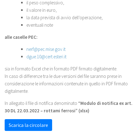
il peso complessivo,
il valore in euro,
la data prevista di avvio dell’operazione,
eventuali note
alle caselle PEC:
nerf@pec.mise.gov.it
dgue.10@cert.esteri.it
sia in formato Excel che in formato PDF firmato digitalmente.
In caso di differenze tra le due versioni del file saranno prese in
considerazione le informazioni contenute in quello in PDF firmato
digitalmente.
In allegato il file di notifica denominato
“Modulo di notifica ex art.
30 DL 22.03.2022 – rottami ferrosi” (xlsx)
Scarica la circolare