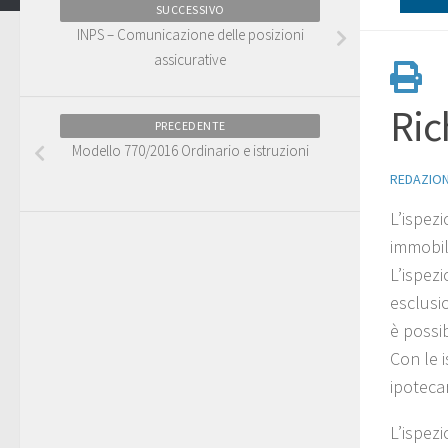
SUCCESSIVO
INPS – Comunicazione delle posizioni
assicurative
Ric
PRECEDENTE
Modello 770/2016 Ordinario e istruzioni
REDAZIO
L’ispezi
immobil
L’ispez
esclusio
è possib
Con le i
ipotecar
L’ispezi