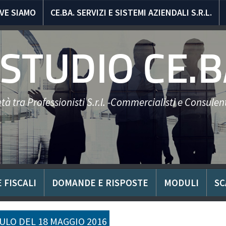
VE SIAMO
CE.BA. SERVIZI E SISTEMI AZIENDALI S.R.L.
STUDIO CE.B
tà tra Professionisti S.r.l. -Commercialisti e Consulent
 FISCALI
DOMANDE E RISPOSTE
MODULI
SC
LO DEL 18 MAGGIO 2016