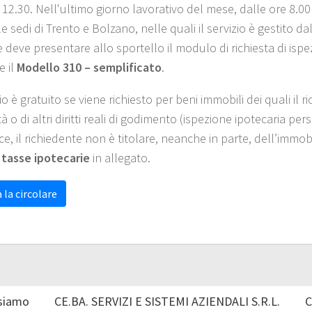
 12.30. Nell'ultimo giorno lavorativo del mese, dalle ore 8.00
e sedi di Trento e Bolzano, nelle quali il servizio è gestito d
e deve presentare allo sportello il modulo di richiesta di isp
e il
Modello 310 – semplificato
.
zio è gratuito se viene richiesto per beni immobili dei quali il ri
à o di altri diritti reali di godimento (ispezione ipotecaria per
ce, il richiedente non è titolare, neanche in parte, dell’immobile
 tasse ipotecarie
in allegato.
 la circolare
siamo
CE.BA. SERVIZI E SISTEMI AZIENDALI S.R.L.
C