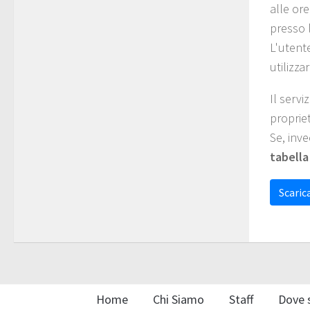
alle ore
presso l
L'utent
utilizzar
Il servi
propriet
Se, inve
tabella
Scarica
Home
Chi Siamo
Staff
Dove 