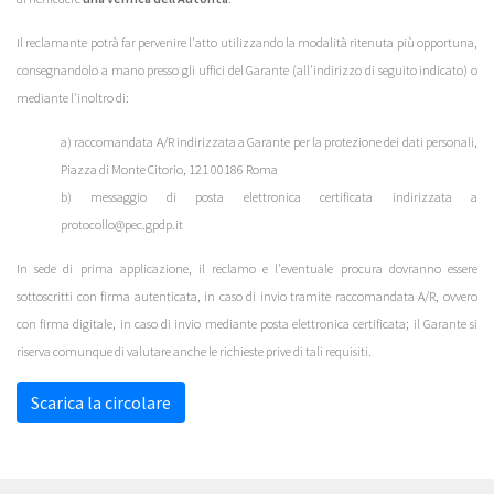
Il reclamante potrà far pervenire l'atto utilizzando la modalità ritenuta più opportuna,
consegnandolo a mano presso gli uffici del Garante (all'indirizzo di seguito indicato) o
mediante l'inoltro di:
a) raccomandata A/R indirizzata a Garante per la protezione dei dati personali,
Piazza di Monte Citorio, 121 00186 Roma
b) messaggio di posta elettronica certificata indirizzata a
protocollo@pec.gpdp.it
In sede di prima applicazione, il reclamo e l'eventuale procura dovranno essere
sottoscritti con firma autenticata, in caso di invio tramite raccomandata A/R, ovvero
con firma digitale, in caso di invio mediante posta elettronica certificata; il Garante si
riserva comunque di valutare anche le richieste prive di tali requisiti.
Scarica la circolare