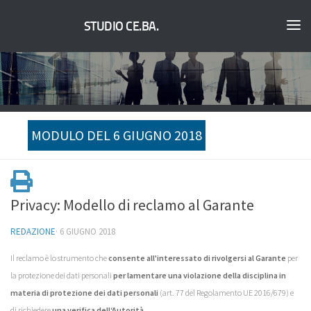
STUDIO CE.BA.
MODULO DEL 6 GIUGNO 2018
Privacy: Modello di reclamo al Garante
REDAZIONE
·
6 GIUGNO 2018
Il reclamo è lo strumento che
consente all'interessato di rivolgersi al Garante
per
la protezione dei dati personali
per lamentare una violazione della disciplina in
materia di protezione dei dati personali
(art. 77 del Regolamento UE 2016/679) e
di richiedere
una verifica dell‘Autorità
.