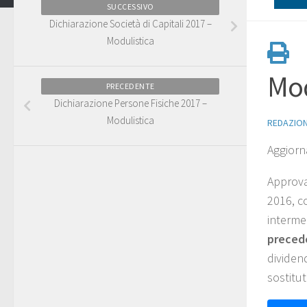
SUCCESSIVO
Dichiarazione Società di Capitali 2017 –
Modulistica
Mod
PRECEDENTE
Dichiarazione Persone Fisiche 2017 –
Modulistica
REDAZIO
Aggiorn
Approva
2016, co
intermed
precede
dividend
sostitut