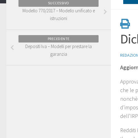
SUCCESSIVO
Modello 770/2017 – Modello unificato e
istruzioni
Dic
PRECEDENTE
Depositi Iva – Modelli per prestare la
garanzia
REDAZIO
Aggiorn
Approva
che le p
nonchè d
d’impost
dell’IR
Redditi