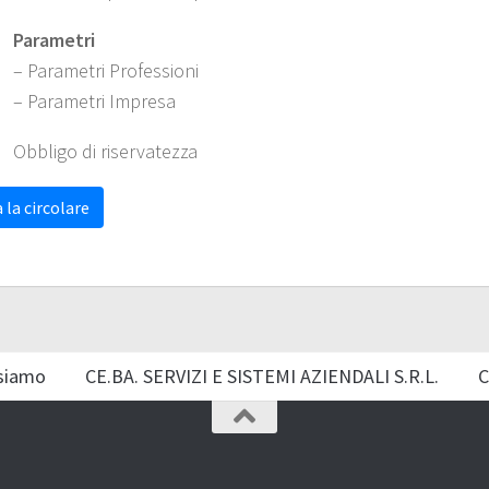
Parametri
– Parametri Professioni
– Parametri Impresa
Obbligo di riservatezza
 la circolare
siamo
CE.BA. SERVIZI E SISTEMI AZIENDALI S.R.L.
C