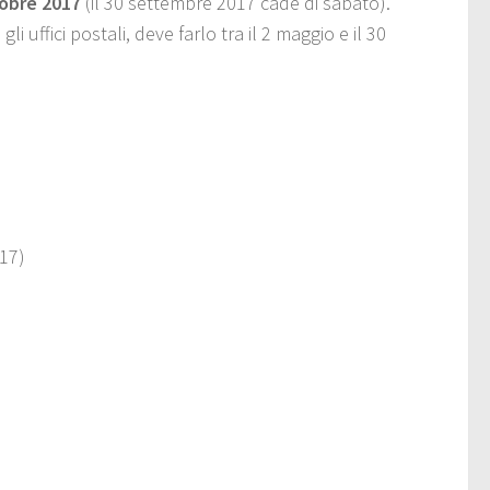
ttobre 2017
(il 30 settembre 2017 cade di sabato).
 uffici postali, deve farlo tra il 2 maggio e il 30
017)