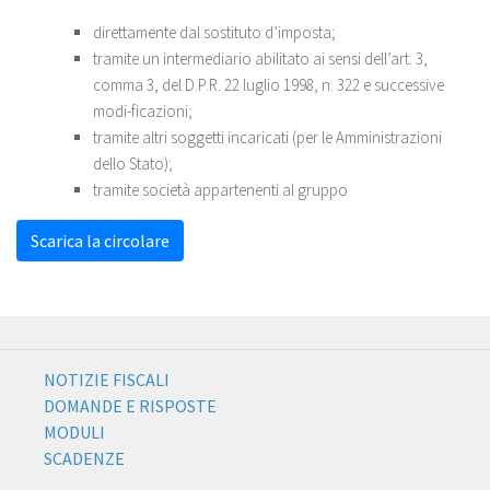
direttamente dal sostituto d’imposta;
tramite un intermediario abilitato ai sensi dell’art. 3,
comma 3, del D.P.R. 22 luglio 1998, n. 322 e successive
modi-ficazioni;
tramite altri soggetti incaricati (per le Amministrazioni
dello Stato);
tramite società appartenenti al gruppo
Scarica la circolare
NOTIZIE FISCALI
DOMANDE E RISPOSTE
MODULI
SCADENZE