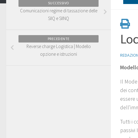
SUCCESSIVO
Comunicazioni regime di tassazione delle
SIIQ e SIINQ
Loc
PRECEDENTE
Reverse charge Logistica | Modello
opzione e istruzioni
REDAZIO
Modello
Il Model
dei cont
essere u
dell’im
Tutti i 
passivi 