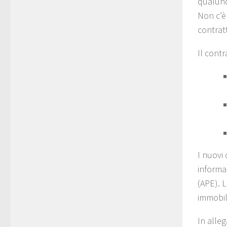
qualunq
Non c’è 
contratt
Il contr
I nuovi
informa
(APE). L
immobili
In alle