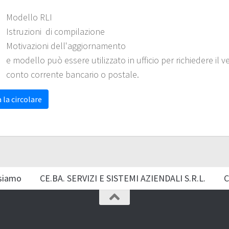
Modello RLI
Istruzioni di compilazione
Motivazioni dell'aggiornamento
e modello può essere utilizzato in ufficio per richiedere i
conto corrente bancario o postale.
 la circolare
siamo
CE.BA. SERVIZI E SISTEMI AZIENDALI S.R.L.
C