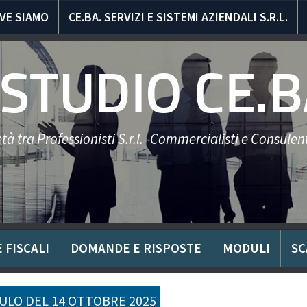
VE SIAMO
CE.BA. SERVIZI E SISTEMI AZIENDALI S.R.L.
STUDIO CE.B
tà tra Professionisti S.r.l. -Commercialisti e Consulent
 FISCALI
DOMANDE E RISPOSTE
MODULI
SC
LO DEL 14 OTTOBRE 2025