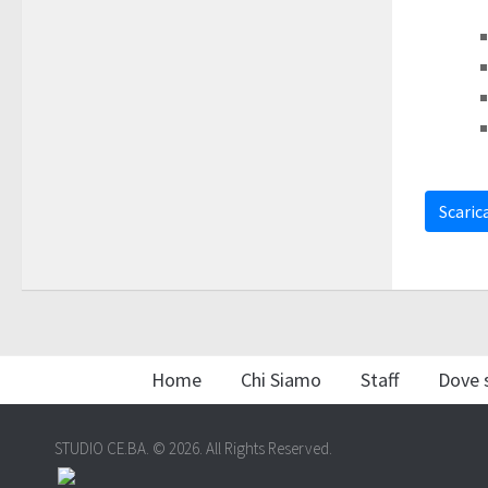
Scarica
Home
Chi Siamo
Staff
Dove 
STUDIO CE.BA. © 2026. All Rights Reserved.