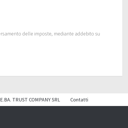
l versamento delle imposte, mediante addebito su
E.BA. TRUST COMPANY SRL
Contatti