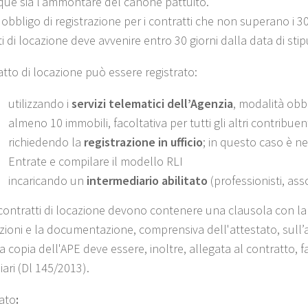
ue sia l’ammontare del canone pattuito.
obbligo di registrazione per i contratti che non superano i 30
i di locazione deve avvenire entro 30 giorni dalla data di sti
atto di locazione può essere registrato:
utilizzando i
servizi telematici dell’Agenzia
, modalità obbl
almeno 10 immobili, facoltativa per tutti gli altri contribuenti
richiedendo la
registrazione in ufficio
; in questo caso è ne
Entrate e compilare il modello RLI
incaricando un
intermediario abilitato
(professionisti, ass
 contratti di locazione devono contenere una clausola con la q
zioni e la documentazione, comprensiva dell'attestato, sull’a
a copia dell'APE deve essere, inoltre, allegata al contratto, f
ari (Dl 145/2013).
gato
: