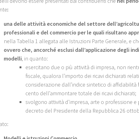
delli devono essere presentati dai contribuenti che
nel peri
nte
:
una delle attività economiche del settore dell’agricoltur
professionali e del commercio per le quali risultano approva
nella Tabella 1 allegata alle Istruzioni Parte Generale, e ch
ovvero che, ancorché esclusi dall’applicazione degli in
modelli
, in quanto:
esercitano due o più attività di impresa, non rientr
fiscale, qualora l’importo dei ricavi dichiarati relat
considerazione dall’indice sintetico di affidabilità f
cento dell’ammontare totale dei ricavi dichiarati;
svolgono attività d’impresa, arte o professione e 
decreto del Presidente della Repubblica 26 ottob
ato:
Modelli e istruzioni Commercio