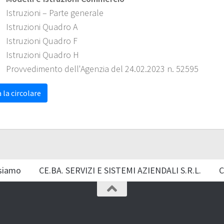
Istruzioni – Parte generale
Istruzioni Quadro A
Istruzioni Quadro F
Istruzioni Quadro H
Provvedimento dell'Agenzia del 24.02.2023 n. 52595
 la circolare
siamo
CE.BA. SERVIZI E SISTEMI AZIENDALI S.R.L.
C