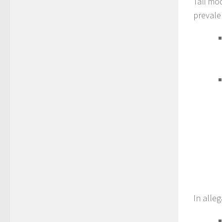
Tali mo
prevale
In alleg