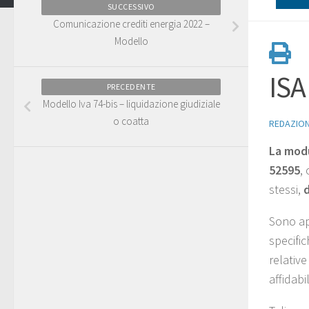
SUCCESSIVO
Comunicazione crediti energia 2022 –
Modello
ISA
PRECEDENTE
Modello Iva 74-bis – liquidazione giudiziale
o coatta
REDAZIO
La modu
52595
,
stessi,
d
Sono app
specific
relative
affidabi