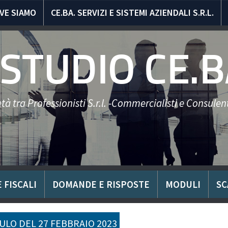
VE SIAMO
CE.BA. SERVIZI E SISTEMI AZIENDALI S.R.L.
STUDIO CE.B
tà tra Professionisti S.r.l. -Commercialisti e Consulent
 FISCALI
DOMANDE E RISPOSTE
MODULI
SC
LO DEL 27 FEBBRAIO 2023