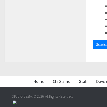
Scarica
Home
Chi Siamo
Staff
Dove 
STUDIO CE.BA. © 2026. All Rights Reserved.