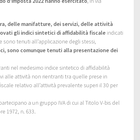
odo d’imposta 2022
hanno esercitato
, in via
a, delle manifatture, dei servizi, delle attività
ti gli indici sintetici di affidabilità fiscale
indicati
e sono tenuti all’applicazione degli stessi,
dici, sono comunque tenuti alla presentazione dei
anti nel medesimo indice sintetico di affidabilità
ivi alle attività non rientranti tra quelle prese in
iscale relativo all’attività prevalente superi il 30 per
partecipano a un gruppo IVA di cui al Titolo V-bis del
re 1972, n. 633.