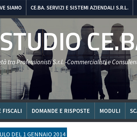
VE SIAMO
CE.BA. SERVIZI E SISTEMI AZIENDALI S.R.L.
STUDIO CE.B
tà tra Professionisti S.r.l. -Commercialisti e Consulent
 FISCALI
DOMANDE E RISPOSTE
MODULI
SC
LO DEL 1 GENNAIO 2014