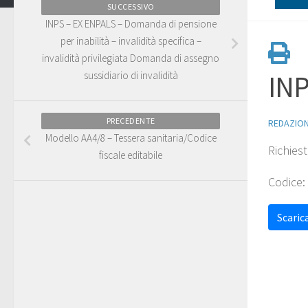
SUCCESSIVO
INPS – EX ENPALS – Domanda di pensione
per inabilità – invalidità specifica –
invalidità privilegiata Domanda di assegno
sussidiario di invalidità
INP
PRECEDENTE
REDAZIO
Modello AA4/8 – Tessera sanitaria/Codice
Richies
fiscale editabile
Codice:
Scarica