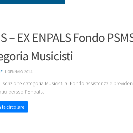
S – EX ENPALS Fondo PSMSA
egoria Musicisti
NE
·
1 GENNAIO 2014
scrizione categoria Musicisti al Fondo assistenza e previdenza d
ici persso l’Enpals.
 la circolare