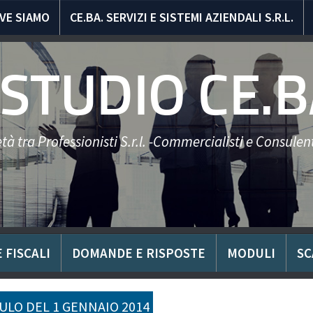
VE SIAMO
CE.BA. SERVIZI E SISTEMI AZIENDALI S.R.L.
STUDIO CE.B
tà tra Professionisti S.r.l. -Commercialisti e Consulent
 FISCALI
DOMANDE E RISPOSTE
MODULI
SC
LO DEL 1 GENNAIO 2014