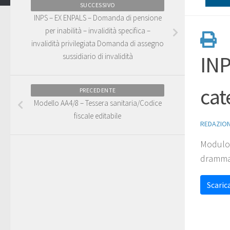
SUCCESSIVO
INPS – EX ENPALS – Domanda di pensione
per inabilità – invalidità specifica –
invalidità privilegiata Domanda di assegno
sussidiario di invalidità
INP
cat
PRECEDENTE
Modello AA4/8 – Tessera sanitaria/Codice
fiscale editabile
REDAZIO
Modulo I
drammat
Scarica