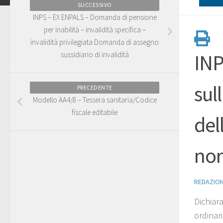
SUCCESSIVO
INPS – EX ENPALS – Domanda di pensione
per inabilità – invalidità specifica –
invalidità privilegiata Domanda di assegno
sussidiario di invalidità
INP
sul
PRECEDENTE
Modello AA4/8 – Tessera sanitaria/Codice
fiscale editabile
del
nor
REDAZIO
Dichiar
ordinari