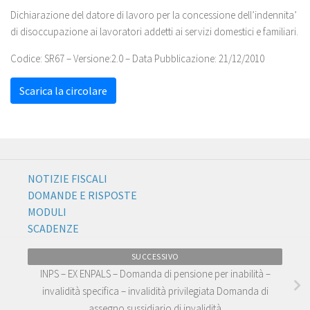
Dichiarazione del datore di lavoro per la concessione dell’indennita’
di disoccupazione ai lavoratori addetti ai servizi domestici e familiari.
Codice: SR67 – Versione:2.0 – Data Pubblicazione: 21/12/2010
Scarica la circolare
NOTIZIE FISCALI
DOMANDE E RISPOSTE
MODULI
SCADENZE
SUCCESSIVO
INPS – EX ENPALS – Domanda di pensione per inabilità –
invalidità specifica – invalidità privilegiata Domanda di
assegno sussidiario di invalidità