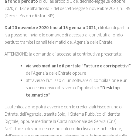
a fondo perduto
di cui all’articolo 1 del decreto-legge 28 ottobre
2020, n. 137 e all’articolo 2 del decreto-legge 9 novembre 2020, n. 149
(Decreti Ristori e Ristori BIS).
Dal 20 novembre 2020 fino al 15 gennaio 2021
, i titolari di partita
Iva possono inviare le domande di accesso ai contributi a fondo
perduto tramite i canali telelmatici dell'Agenzia delle Entrate.
ATTENZIONE: la domanda di accesso ai contributi va presentata:
via web mediante il portale “Fatture e corrispettivi”
dell’Agenzia delle Entrate oppure
attraverso l’utilizzo di un software di compilazione e un
successivo invio attraverso l’applicativo
“Desktop
telematico”
.
L’autenticazione potrà avvenire con le credenziali Fiscoonline o
Entratel dell’Agenzia, tramite Spid, il Sistema Pubblico di Identità
Digitale, oppure mediante la Carta nazionale dei Servizi (Cns).
Nell’istanza devono essere indicati i codici fiscali del richiedente,
dell’eventuale rappresentante o intermediario, le informazioni sulla