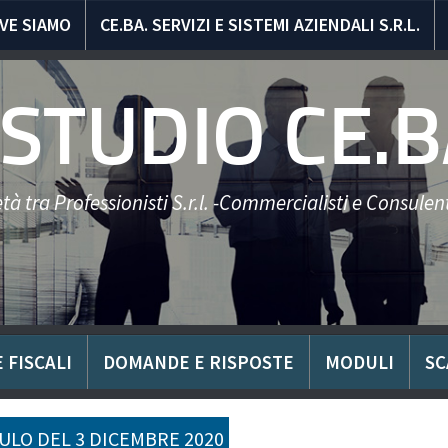
VE SIAMO
CE.BA. SERVIZI E SISTEMI AZIENDALI S.R.L.
STUDIO CE.B
tà tra Professionisti S.r.l. -Commercialisti e Consulent
 FISCALI
DOMANDE E RISPOSTE
MODULI
SC
LO DEL 3 DICEMBRE 2020