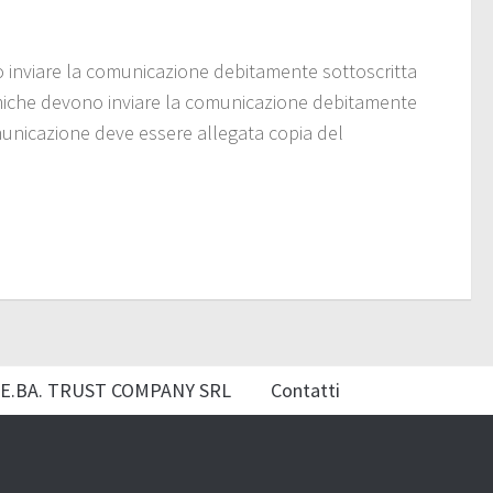
o inviare la comunicazione debitamente sottoscritta
omiche devono inviare la comunicazione debitamente
municazione deve essere allegata copia del
E.BA. TRUST COMPANY SRL
Contatti