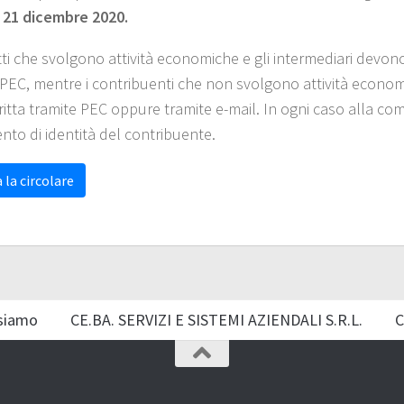
l 21 dicembre 2020.
tti che svolgono attività economiche e gli intermediari devon
 PEC, mentre i contribuenti che non svolgono attività econ
ritta tramite PEC oppure tramite e-mail. In ogni caso alla co
to di identità del contribuente.
 la circolare
siamo
CE.BA. SERVIZI E SISTEMI AZIENDALI S.R.L.
C