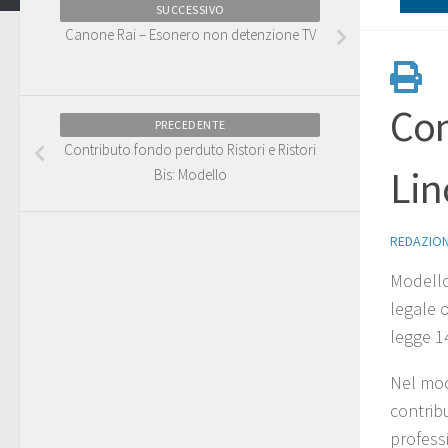
SUCCESSIVO
Canone Rai – Esonero non detenzione TV
Com
PRECEDENTE
Contributo fondo perduto Ristori e Ristori
Lin
Bis: Modello
REDAZIO
Modello 
legale o
legge 14
Nel mode
contribu
professi