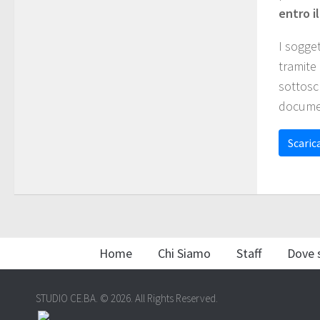
entro i
I sogge
tramite
sottosc
documen
Scarica
Home
Chi Siamo
Staff
Dove 
STUDIO CE.BA. © 2026. All Rights Reserved.