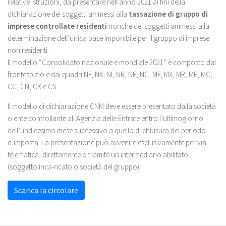
relative istruzioni, da presentare nell’anno 2021 ai fini della
dichiarazione dei soggetti ammessi alla
tassazione di gruppo di
imprese controllate residenti
nonché dei soggetti ammessi alla
determinazione dell’unica base imponibile per il gruppo di imprese
non residenti.
Il modello “Consolidato nazionale e mondiale 2021” è composto dal
frontespizio e dai quadri NF, NX, NI, NR, NE, NC, MF, MX, MR, ME, MC,
CC, CN, CK e CS.
Il modello di dichiarazione CNM deve essere presentato dalla società
o ente controllante all’Agenzia delle Entrate entro l’ultimogiorno
dell’undicesimo mese successivo a quello di chiusura del periodo
d’imposta. La presentazione può avvenire esclusivamente per via
telematica, direttamente o tramite un intermediario abilitato
(soggetto inca-ricato o società del gruppo).
Scarica la circolare