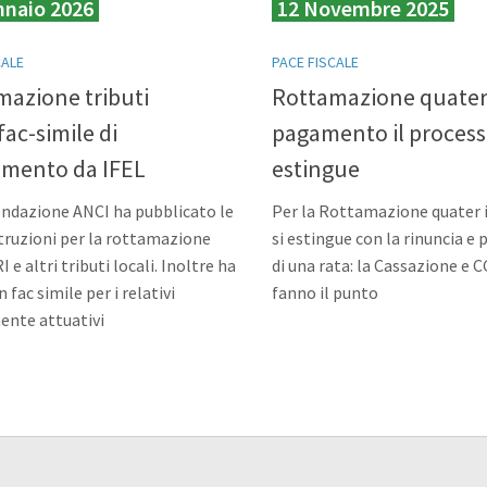
nnaio 2026
12 Novembre 2025
CALE
PACE FISCALE
mazione tributi
Rottamazione quater
:fac-simile di
pagamento il process
amento da IFEL
estingue
ondazione ANCI ha pubblicato le
Per la Rottamazione quater 
truzioni per la rottamazione
si estingue con la rinuncia 
 e altri tributi locali. Inoltre ha
di una rata: la Cassazione e 
n fac simile per i relativi
fanno il punto
ente attuativi