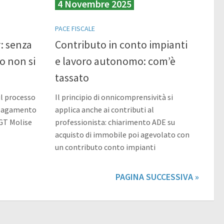
4 Novembre 2025
PACE FISCALE
: senza
Contributo in conto impianti
o non si
e lavoro autonomo: com’è
tassato
il processo
Il principio di onnicomprensività si
e pagamento
applica anche ai contributi al
CGT Molise
professionista: chiarimento ADE su
acquisto di immobile poi agevolato con
un contributo conto impianti
PAGINA SUCCESSIVA »