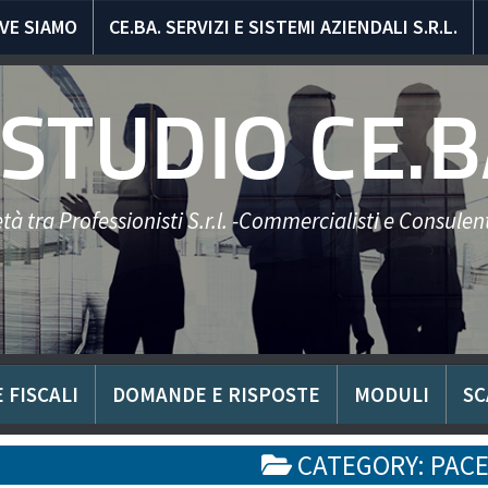
VE SIAMO
CE.BA. SERVIZI E SISTEMI AZIENDALI S.R.L.
STUDIO CE.B
tà tra Professionisti S.r.l. -Commercialisti e Consulent
 FISCALI
DOMANDE E RISPOSTE
MODULI
SC
CATEGORY:
PACE