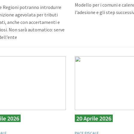
Modello per i comuni e calen
e Regioni potranno introdurre
l’adesione e gli step successiv
nizione agevolata per tributi
ti, anche con accertamenti e
osi. Non sarà automatico: serve
dell’ente
ile 2026
20 Aprile 2026
CALE
PACE FISCALE