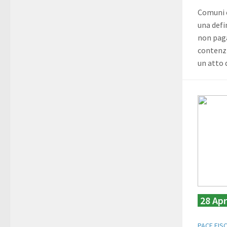
Comuni 
una defi
non paga
contenzi
un atto 
28 Apr
PACE FIS