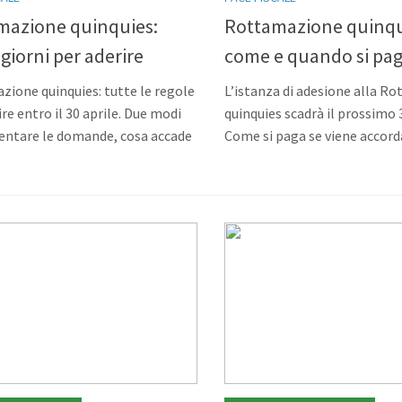
mazione quinquies:
Rottamazione quinqu
 giorni per aderire
come e quando si pa
ione quinquies: tutte le regole
L’istanza di adesione alla R
ire entro il 30 aprile. Due modi
quinquies scadrà il prossimo 3
entare le domande, cosa accade
Come si paga se viene accord