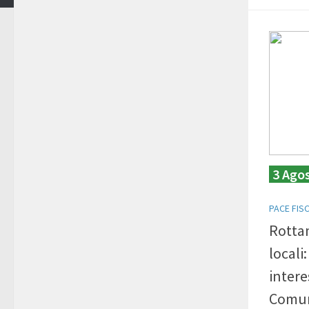
3 Ago
PACE FIS
Rottam
locali
intere
Comu