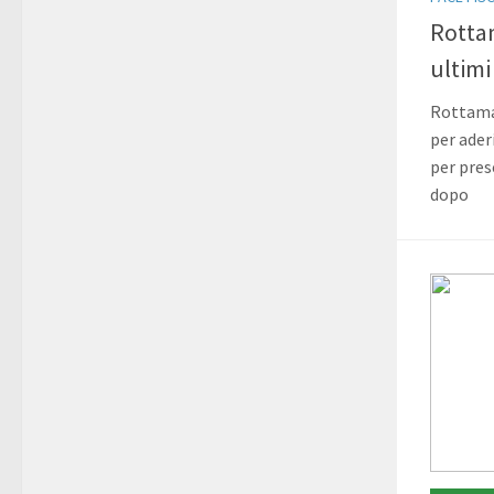
Rotta
ultimi
Rottamaz
per ader
per pres
dopo