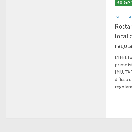
30 Ge
PACE FIS
Rotta
locali
regol
L’IFEL f
prime is
IMU, TARI
diffuso u
regolam