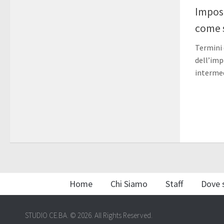
Impost
come 
Termini 
dell’imp
intermed
Home
Chi Siamo
Staff
Dove 
STUDIO CE.BA. © 2026. All Rights Reserved.