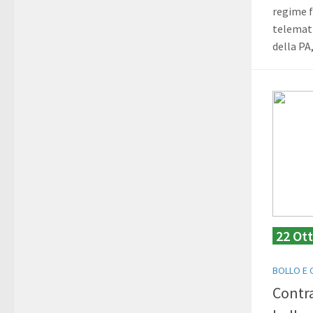
regime f
telemati
della PA
22 Ot
BOLLO E 
Contra