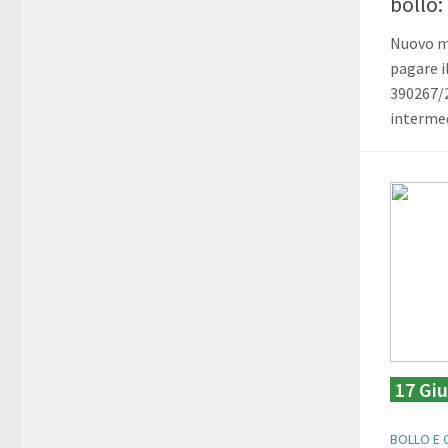
bollo
Nuovo mo
pagare i
390267/2
intermed
17 Gi
BOLLO E 