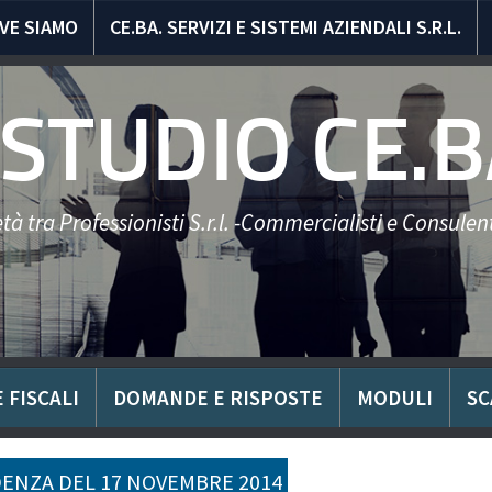
VE SIAMO
CE.BA. SERVIZI E SISTEMI AZIENDALI S.R.L.
STUDIO CE.B
tà tra Professionisti S.r.l. -Commercialisti e Consulent
 FISCALI
DOMANDE E RISPOSTE
MODULI
SC
ENZA DEL 17 NOVEMBRE 2014