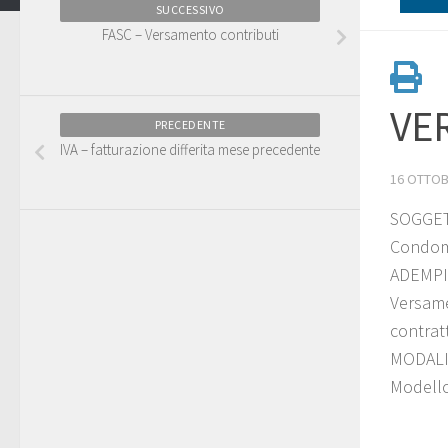
SUCCESSIVO
FASC – Versamento contributi
VE
PRECEDENTE
IVA – fatturazione differita mese precedente
16 OTTOB
SOGGET
Condomi
ADEMP
Versame
contratt
MODALI
Modello