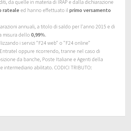
dditi, da quelle in materia di IRAP e dalla dichiarazione
 rateale
ed hanno effettuato il
primo versamento
arazioni annuali, a titolo di saldo per l'anno 2015 e di
la misura dello
0,99%
.
izzando i servizi "F24 web" o "F24 online"
o Entratel oppure ricorrendo, tranne nel caso di
osizione da banche, Poste Italiane e Agenti della
te intermediario abilitato. CODICI TRIBUTO: