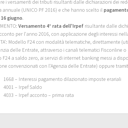
re i versamenti dei tributi risultanti dalle dichiarazioni dei re
ta annuale (UNICO PF 2016) e che hanno scelto il
pagamento
l 16 giugno
.
IMENTO:
Versamento 4° rata dell'Irpef
risultante dalle dichi
cconto per l'anno 2016, con applicazione degli interessi nel
A': Modello F24 con modalità telematiche, direttamente (util
nzia delle Entrate, attraverso i canali telematici Fisconline 
 F24 a saldo zero, ai servizi di internet banking messi a disp
ione convenzionati con l'Agenzia delle Entrate) oppure trami
1668 – Interessi pagamento dilazionato imposte erariali
4001 – Irpef Saldo
4033 – Irpef acconto – prima rata