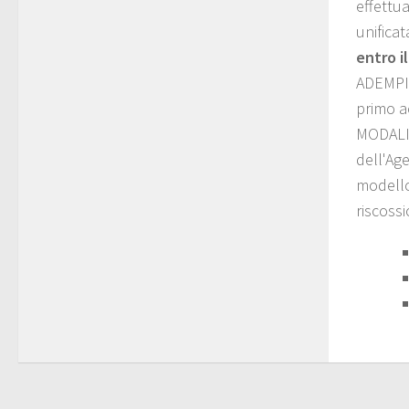
effettua
unifica
entro i
ADEMP
primo a
MODALIT
dell'Age
modello
riscoss