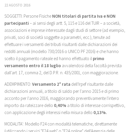
22 AGOSTO 2016
SOGGETTI: Persone Fisiche
NON titolari di partita Iva e NON
partecipanti
– ai sensi degli artt. 5, 115 e 116 del TUIR – a società,
associazioni e imprese interessate dagli studi di settore (ad esempio,
privati, soci di società soggette a parametri, ecc.), tenute ad
effettuare i versamenti dei tributi risultanti dalle dichiarazioni dei
redditi annuali (modello 730/2016 o UNICO PF 2016) e che hanno
scelto il pagamento rateale ed hanno effettuato il
primo
versamento entro il 18 luglio
avvalendosi della facoltà prevista
dall'art. 17, comma 2, del D.P.R. n. 435/2001, con maggiorazione.
ADEMPIMENTO:
Versamento 2° rata
dell'Irpef risultante dalle
dichiarazioni annuali, a titolo di saldo per l'anno 2015 e di primo
acconto per l'anno 2016, maggiorando preventivamente l'intero
importo da rateizzare dello
0,40%
a titolo di interesse corrispettivo,
con applicazione degli interessi nella misura dello
0,13%.
MODALITA’: Modello F24 con modalità telematiche, direttamente
(utilizzando i servizi "F24 web" o "F24 online" dell'Agenzia delle