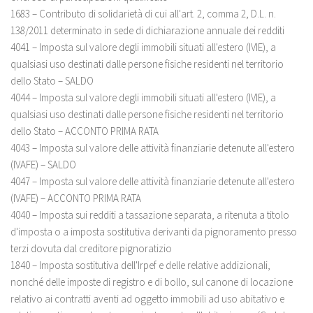
1683 – Contributo di solidarietà di cui all'art. 2, comma 2, D.L. n.
138/2011 determinato in sede di dichiarazione annuale dei redditi
4041 – Imposta sul valore degli immobili situati all'estero (IVIE), a
qualsiasi uso destinati dalle persone fisiche residenti nel territorio
dello Stato – SALDO
4044 – Imposta sul valore degli immobili situati all'estero (IVIE), a
qualsiasi uso destinati dalle persone fisiche residenti nel territorio
dello Stato – ACCONTO PRIMA RATA
4043 – Imposta sul valore delle attività finanziarie detenute all'estero
(IVAFE) – SALDO
4047 – Imposta sul valore delle attività finanziarie detenute all'estero
(IVAFE) – ACCONTO PRIMA RATA
4040 – Imposta sui redditi a tassazione separata, a ritenuta a titolo
d'imposta o a imposta sostitutiva derivanti da pignoramento presso
terzi dovuta dal creditore pignoratizio
1840 – Imposta sostitutiva dell'Irpef e delle relative addizionali,
nonché delle imposte di registro e di bollo, sul canone di locazione
relativo ai contratti aventi ad oggetto immobili ad uso abitativo e