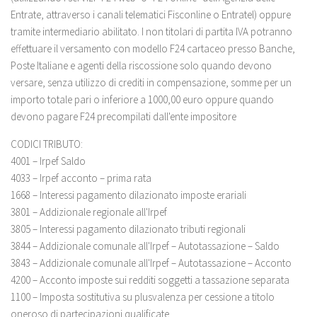
Entrate, attraverso i canali telematici Fisconline o Entratel) oppure
tramite intermediario abilitato. I non titolari di partita IVA potranno
effettuare il versamento con modello F24 cartaceo presso Banche,
Poste Italiane e agenti della riscossione solo quando devono
versare, senza utilizzo di crediti in compensazione, somme per un
importo totale pari o inferiore a 1000,00 euro oppure quando
devono pagare F24 precompilati dall'ente impositore
CODICI TRIBUTO:
4001 – Irpef Saldo
4033 – Irpef acconto – prima rata
1668 – Interessi pagamento dilazionato imposte erariali
3801 – Addizionale regionale all'Irpef
3805 – Interessi pagamento dilazionato tributi regionali
3844 – Addizionale comunale all'Irpef – Autotassazione – Saldo
3843 – Addizionale comunale all'Irpef – Autotassazione – Acconto
4200 – Acconto imposte sui redditi soggetti a tassazione separata
1100 – Imposta sostitutiva su plusvalenza per cessione a titolo
oneroso di partecipazioni qualificate