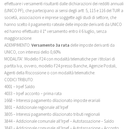
effettuare i versamenti risultanti dalle dichiarazioni dei redditi annuali
(UNICO PF), che partecipano ai sensi degli artt. 5, 115 e 116 del TUIR a
società, associazioni e imprese soggette agli studi di settore, che
hanno scelto il pagamento rateale delle imposte derivanti da UNICO
ed hanno effettuato il 1° versamento entro il 6 luglio, senza
maggiorazione.
ADEMPIMENTO:
Versamento 3a rata
delle imposte derivanti da
UNICO, con interessi dello 0,60%.
MODALITA’: Modello F24 con modalità telematiche per i titolari di
partita Iva, ovvero, modello F24 presso Banche, Agenzie Postali,
Agenti della Riscossione o con modalità telematiche.
CODICI TRIBUTO:
4001 – Irpef Saldo
4033 – Irpef acconto – prima rata
1668 – Interessi pagamento dilazionato imposte erariali
3801 – Addizionale regionale all’Irpef
3805 – Interessi pagamento dilazionato tributi regionali
3844 – Addizionale comunale all’Irpef – Autotassazione – Saldo
3843 – Addizionale comunale all’Irpef – Autotassazione – Acconto