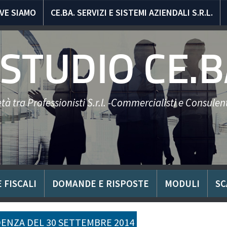
VE SIAMO
CE.BA. SERVIZI E SISTEMI AZIENDALI S.R.L.
STUDIO CE.B
tà tra Professionisti S.r.l. -Commercialisti e Consulent
 FISCALI
DOMANDE E RISPOSTE
MODULI
SC
ENZA DEL 30 SETTEMBRE 2014