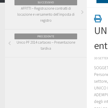
SUCCESSIVO
AFFITTI – Registrazione contratti di
locazione e versamento dell’imposta di
registro
UNI
PRECEDENTE
ent
Unico PF 2014 cartaceo – Presentazione
tardiva
30 SETTE
SOGGET
Person
settore,
UNICO P
ADEMPIM
degli i