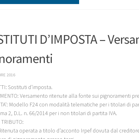
TITUTI D’IMPOSTA – Versam
noramenti
BRE 2016
I: Sostituti d’imposta.
ENTO: Versamento ritenute alla fonte sui pignoramenti press
’: Modello F24 con modalità telematiche per i titolari di par
a 2, D.L. n. 66/2014 per i non titolari di partita IVA.
 TRIBUTO:
Ritenuta operata a titolo d’acconto Irpef dovuta dal creditore