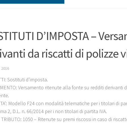
TITUTI D’IMPOSTA – Versame
ivanti da riscatti di polizze v
 2016
I: Sostituti d’imposta.
ENTO: Versamento ritenute alla fonte su redditi derivanti da r
nte.
’: Modello F24 con modalità telematiche per i titolari di par
a 2, D.L. n. 66/2014 per i non titolari di partita IVA.
RIBUTO: 1050 – Ritenute su premi riscossi in caso di riscatto 