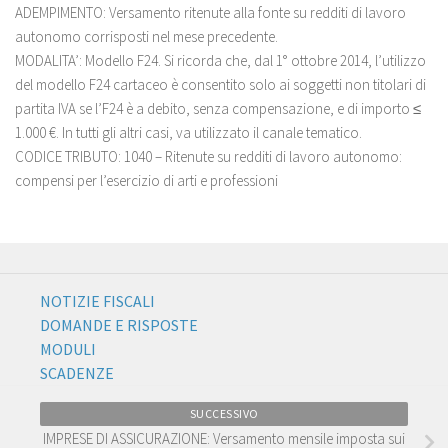
ADEMPIMENTO: Versamento ritenute alla fonte su redditi di lavoro
autonomo corrisposti nel mese precedente.
MODALITA’: Modello F24. Si ricorda che, dal 1° ottobre 2014, l’utilizzo
del modello F24 cartaceo è consentito solo ai soggetti non titolari di
partita IVA se l’F24 è a debito, senza compensazione, e di importo ≤
1.000 €. In tutti gli altri casi, va utilizzato il canale tematico.
CODICE TRIBUTO: 1040 – Ritenute su redditi di lavoro autonomo:
compensi per l’esercizio di arti e professioni
NOTIZIE FISCALI
DOMANDE E RISPOSTE
MODULI
SCADENZE
SUCCESSIVO
IMPRESE DI ASSICURAZIONE: Versamento mensile imposta sui