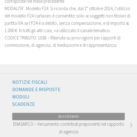
corrisposte nel mese precedente.
MODALITA’: Modello F24. Si ricorda che, dal 1° ottobre 2014, l’utilizzo
del modello F24 cartaceo è consentito solo ai soggetti non titolari di
partita IVA se l’F24 è a debito, senza compensazione, e di importo ≤
1.000 €. In tutti gli altri casi, va utilizzato il canale tematico.
CODICE TRIBUTO: 1038 – Ritenute su provvigioni per rapporti di
commissione, di agenzia, di mediazione e di rappresentanza
NOTIZIE FISCALI
DOMANDE E RISPOSTE
MODULI
SCADENZE
SUCCESSIVO
ENASARCO – Versamento contributi preponenti nel rapporto
di agenzia