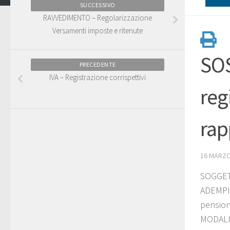
SUCCESSIVO
RAVVEDIMENTO – Regolarizzazione
Versamenti imposte e ritenute
SOS
PRECEDENTE
IVA – Registrazione corrispettivi
reg
rap
16 MARZO
SOGGETT
ADEMPIM
pension
MODALIT