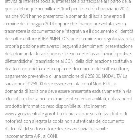
attività di interesse sociale, interessate a partecipare al riparto della
quota del cinque per mille dell’Irpef per l’esercizio finanziario 2014,
ma che NON hanno presentato la domanda di iscrizione entro il
termine del 7 maggio 2014 oppure che l’hanno presentata senza
trasmettere la documentazione integrativa e il documento di identità
del sottoscrittore ADEMPIMENTO Scade il termine per regolarizzare la
propria posizione attraverso i seguenti adempimenti: presentazione
della domanda di iscrizione nell’elenco delle "associazioni sportive
dilettantistiche"; trasmissione al CONI della dichiarazione sostitutiva
di atto di notorietà e della copia del documento del sottoscrittore;
pagamento preventivo di una sanzione di € 258,00. MODALITA’ La
sanzione di € 258,00 deve essere versata con il Mod. F24. La
domanda di iscrizione deve essere presentata esclusivamente in via
telematica, direttamente o tramite intermediari abilitati, utilizzando il
prodotto informatico reso disponibile sul sito internet
www.agenziaentrate.gov.it. La dichiarazione sostitutiva di atto di
notorietà con allegata la copia non autenticata del documento
d’identità del sottoscrittore deve essere inviata, tramite
raccomandata A/R, al CONI.