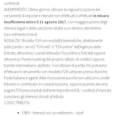
contributi
ADEMPIMENTO:
Ultimo giorno utile per la regolarizzazione dei
versamenti di imposte e ritenute non effettuati o effettuati
in misura
insufficiente entro il 21 agosto 2017
, con maggiorazione degli
interessi legali e della sanzione ridotta a un decimo del minimo
(ravvedimento breve)
MODALITA':
Modello F24 con modalità telematiche, direttamente
(utilizzando i servizi "F24 web" o "F24 online" dell'Agenzia delle
Entrate, attraverso i canali telematici Fisconline o Entratel oppure
attraverso l'home banking del proprio istituto di credito) oppure
tramite intermediario abilitato. I non titolari di partita IVA potranno
effettuare il versamento con modello F24 cartaceo presso Banche,
Poste Italiane e agenti della riscossione purché non utilizzino crediti
tributari o contributivi in compensazione, oppure quando devono
pagare F24 precompilati dall'ente impositore N.B. I sostituti d'imposta
cumulano gli interessi dovuti al tributo.
CODICI TRIBUTO:
1989 – Interessi sul ravvedimento – Irpef