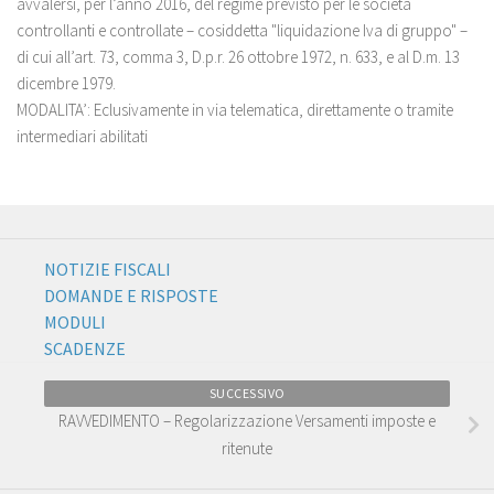
avvalersi, per l’anno 2016, del regime previsto per le società
controllanti e controllate – cosiddetta "liquidazione Iva di gruppo" –
di cui all’art. 73, comma 3, D.p.r. 26 ottobre 1972, n. 633, e al D.m. 13
dicembre 1979.
MODALITA’:
Eclusivamente in via telematica, direttamente o tramite
intermediari abilitati
NOTIZIE FISCALI
DOMANDE E RISPOSTE
MODULI
SCADENZE
SUCCESSIVO
RAVVEDIMENTO – Regolarizzazione Versamenti imposte e
ritenute