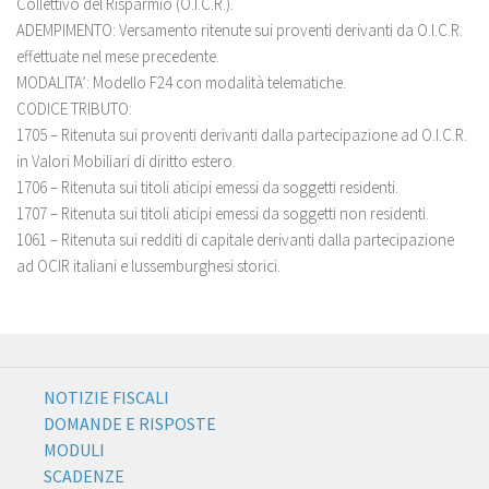
Collettivo del Risparmio (O.I.C.R.).
ADEMPIMENTO: Versamento ritenute sui proventi derivanti da O.I.C.R.
effettuate nel mese precedente.
MODALITA’: Modello F24 con modalità telematiche.
CODICE TRIBUTO:
1705 – Ritenuta sui proventi derivanti dalla partecipazione ad O.I.C.R.
in Valori Mobiliari di diritto estero.
1706 – Ritenuta sui titoli aticipi emessi da soggetti residenti.
1707 – Ritenuta sui titoli aticipi emessi da soggetti non residenti.
1061 – Ritenuta sui redditi di capitale derivanti dalla partecipazione
ad OCIR italiani e lussemburghesi storici.
NOTIZIE FISCALI
DOMANDE E RISPOSTE
MODULI
SCADENZE