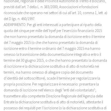
nazionale, regionali e delle Province Autonome di Trento e Bolzano,
previsti dall’art. 7 della L. n. 383/2000; Associazioni e fondazioni
riconosciute che operano nei settori di cui all’art. 10, comma 1, lett. a)
del D.lgs. n. 460/1997.
ADEMPIMENTO: Per gli enti interessati a partecipare al riparto della
quota del cinque per mille dell’Irpef per l’esercizio finanziario 2015
che non hanno presentato la domanda di iscrizione entro il termine
del 7 maggio 2015 (o che
che hanno presentato la domanda di
iscrizione entro il termine ordinario del 7 maggio 2015 ma hanno
omesso la trasmissione della documentazione integrativa entro il
termine del 30 giugno 2015, o che
che hanno presentato la domanda
di iscrizione e la dichiarazione sostitutiva di atto di notorietà nei
termini, ma hanno omesso di allegare copia del documento
d’identità del sottoscrittore)
, scade il termine per regolarizzare la
propria posizione. Per regolarizzare è necessario: presentare la
domanda di iscrizione nell’elenco degli "enti del volontariato";
trasmettere alla competente Direzione Regionale dell’Agenzia delle
Entrate la dichiarazione sostitutiva di atto di notorietà, attestante il
possesso dei requisiti per l’iscrizione (o la dichiarazione sostitutiva di