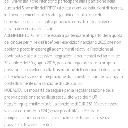
dell’università") che intendono partecipare alla ripartizione della
quota del 5 per mille dell’IRPEF (si tratta di enti ed istituzioni di ricerca,
indipendentemente dallo status giuridico e dalla fonte di
finanziamento, la cui finalità principale consiste nello svolgere
attività di ricerca scientifica).
ADEMPIMENTO: Gli enti interessati a partecipare al riparto della quota
del cinque per mille dell’Irpef per l’esercizio finanziario 2015 che non
abbiano posto in essere gli adempimenti relativi all’iscrizione al
contributo e alle successive integrazioni documentali nei termini del
30 aprile e del 30 giugno 2015, possono regolarizzare la propria
posizione, procedendo alla trasmissione della domanda di iscrizione
al beneficio ovvero all’integrazione documentale, purché sia pagata
contestualmente una sanzione di EUR 258,00.
MODALITA’: Le modalità da seguire per la regolarizzazione della
propria posizione sono illustrate sul sito web del MIUR
http://cinquepermille.miur.it. La sanzione di EUR 258,00 deve essere
versata con modello F24 (senza possibilità di effettuare
compensazione con crediti eventualmente disponibili e senza
possibilità di ravvedimento).