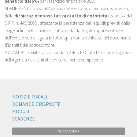
beneficio del 5‰
per l'esercizio finanziario 2016.
ADEMPIMENTO: Invio all'Agenzia delle Entrate, a pena di decadenza,
della
dichiarazione sostitutiva di atto di notorietà
(ex art. 47 del
D.P.R. n. 445/2000), attestante la persistenza dei requisiti previsti dalla
legge ai fini dell'iscrizione, sottoscritta dal legale rappresentante
dell'ente, e con allegata la fotocopia non autenticata del documento
d'identità del sottoscrittore.
MODALITA’: Tramite raccomandata A/R o PEC alla Direzione regionale
dell’Agenzia delle Entrate territorialmente competente
NOTIZIE FISCALI
DOMANDE E RISPOSTE
MODULI
SCADENZE
SUCCESSIVO