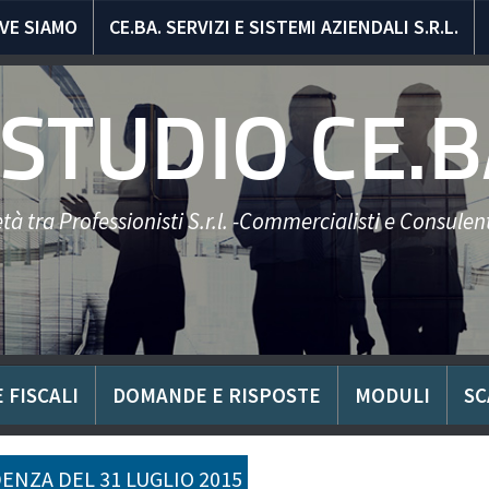
VE SIAMO
CE.BA. SERVIZI E SISTEMI AZIENDALI S.R.L.
STUDIO CE.B
tà tra Professionisti S.r.l. -Commercialisti e Consulent
 FISCALI
DOMANDE E RISPOSTE
MODULI
SC
ENZA DEL 31 LUGLIO 2015